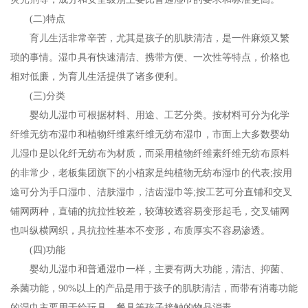
(二)特点
育儿生活非常辛苦，尤其是孩子的肌肤清洁，是一件麻烦又繁
琐的事情。湿巾具有快速清洁、携带方便、一次性等特点，价格也
相对低廉，为育儿生活提供了诸多便利。
(三)分类
婴幼儿湿巾可根据材料、用途、工艺分类。按材料可分为化学
纤维无纺布湿巾和植物纤维素纤维无纺布湿巾，市面上大多数婴幼
儿湿巾是以化纤无纺布为材质，而采用植物纤维素纤维无纺布原料
的非常少，老板集团旗下的小植家是纯植物无纺布湿巾的代表;按用
途可分为手口湿巾、洁肤湿巾，洁齿湿巾等;按工艺可分直铺和交叉
铺网两种，直铺的抗拉性较差，较薄较透容易变形起毛，交叉铺网
也叫纵横网织，具抗拉性基本不变形，布质厚实不容易渗透。
(四)功能
婴幼儿湿巾和普通湿巾一样，主要有两大功能，清洁、抑菌、
杀菌功能，90%以上的产品是用于孩子的肌肤清洁，而带有消毒功能
的湿巾主要用于给玩具、餐具等孩子接触的物品消毒。