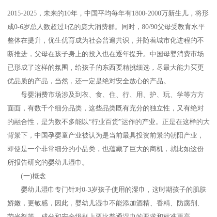
2015-2025，未来的10年，中国平均每年有1800-2000万新生儿，将形
成0-6岁总人数超过1亿的庞大消费群。同时，80/90父母受教育水平
整体在提升，优生优育成为社会普遍共识，并随着城市化进程的不
断推进，父母在孩子身上的投入也在逐年提升。中国母婴消费市场
已形成了这样的氛围，给孩子的东西要精挑细选，尽最大能力买更
优品质的产品，当然，还一定是绝对安全放心的产品。
母婴消费市场涉及到衣、食、住、行、用、护、玩、学等方方
面面，有数千个细分品类，这些品类既有充分的独立性，又有绝对
的融合性，是为数不多能以“行业百货”运作的产业。正是在这样的大
背景下，中国孕婴童产业被认为是当前最具投资前景的朝阳产业，
即使是一个非常细分的小品类，也蕴藏了巨大的商机，就比如这份
所报告研究的婴幼儿湿巾。
(一)概念
婴幼儿湿巾专门针对0-3岁孩子使用的湿巾，这时期孩子的肌肤
娇嫩，更敏感，因此，婴幼儿湿巾不能添加酒精、香精、防腐剂、
荧光剂等，成分和安全级别上要比普通湿巾的要求和标准更高。