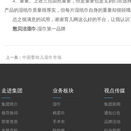
4、重量。上述三点固然重要，但是重要也是宝妈们在选
产品的湿纸巾质量很厚实，但每片湿纸巾自身的重量却很轻哦
总之很满意的试用，谢谢育儿网这么好的平台，让我认识
憨贝洁湿巾
-湿巾第一品牌
上一条：
中国婴幼儿湿巾市场
走进集团
业务板块
视点传媒
集团简介
湿巾
集团新闻
领导致词
棉柔巾
通知公告
荣誉资质
手术衣
品牌活动
发展历程
防护服
行业新闻